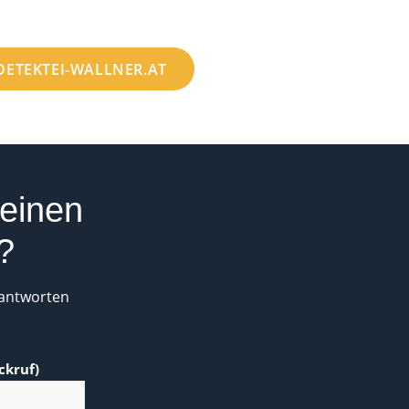
DETEKTEI-WALLNER.AT
 einen
?
eantworten
ckruf)