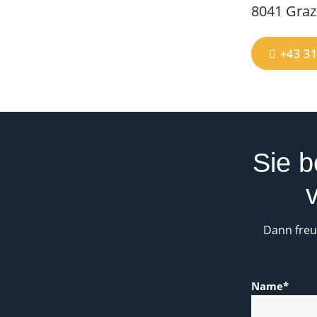
8041 Graz
+43 31
Sie b
Dann freu
Name*