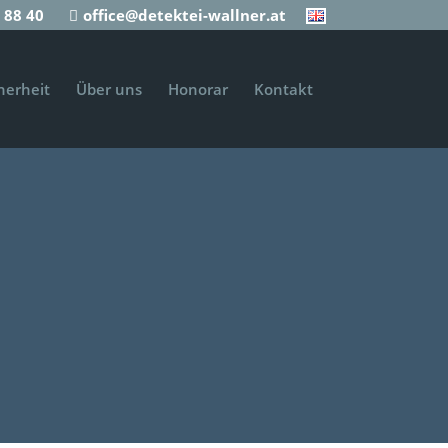
 88 40
office@detektei-wallner.at
herheit
Über uns
Honorar
Kontakt