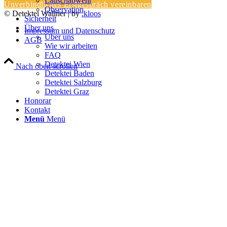
Lauschabwehr
Unverbindliches Erstgespräch vereinbaren
Observation
© Detektei Wallner | by
.kloos
Sicherheit
Über uns
Impressum und Datenschutz
Über uns
AGB
Wie wir arbeiten
FAQ
Detektei Wien
Nach oben scrollen
Detektei Baden
Detektei Salzburg
Detektei Graz
Honorar
Kontakt
Menü
Menü