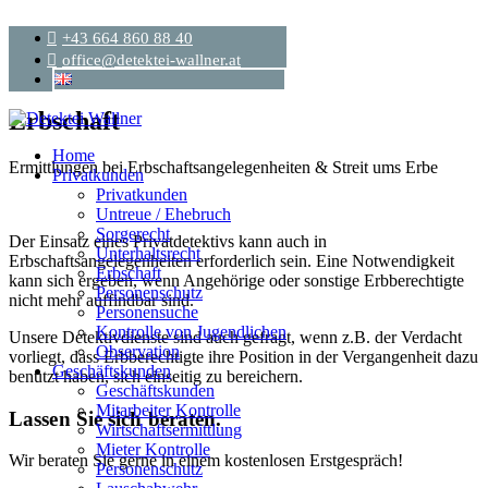
+43 664 860 88 40
office@detektei-wallner.at
Erbschaft
Home
Ermittlungen bei Erbschaftsangelegenheiten & Streit ums Erbe
Privatkunden
Privatkunden
Untreue / Ehebruch
Sorgerecht
Der Einsatz eines Privatdetektivs kann auch in
Unterhaltsrecht
Erbschaftsangelegenheiten erforderlich sein. Eine Notwendigkeit
Erbschaft
kann sich ergeben, wenn Angehörige oder sonstige Erbberechtigte
Personenschutz
nicht mehr auffindbar sind.
Personensuche
Kontrolle von Jugendlichen
Unsere Detektivdienste sind auch gefragt, wenn z.B. der Verdacht
Observation
vorliegt, dass Erbberechtigte ihre Position in der Vergangenheit dazu
Geschäftskunden
benutzt haben, sich einseitig zu bereichern.
Geschäftskunden
Mitarbeiter Kontrolle
Lassen Sie sich beraten.
Wirtschaftsermittlung
Mieter Kontrolle
Wir beraten Sie gerne in einem kostenlosen Erstgespräch!
Personenschutz